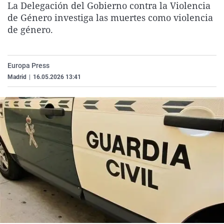
La Delegación del Gobierno contra la Violencia
La rosa de los vientos
Caso
Extremadura
Virales
de Género investiga las muertes como violencia
Gente viajera
Retornados
Galicia
Televisión
de género.
Como el perro y el gat
Equipo de investigaci
La Rioja
Elecciones
Operación Viuda Negr
Navarra
Europa Press
Madrid
|
16.05.2026 13:41
País Vasco