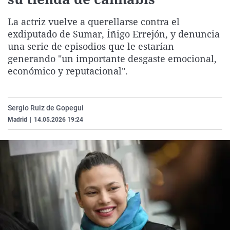
La rosa de los vientos
Caso
Extremadura
Virales
La actriz vuelve a querellarse contra el
Gente viajera
Retornados
Galicia
Televisión
exdiputado de Sumar, Íñigo Errejón, y denuncia
Como el perro y el gat
Equipo de investigaci
La Rioja
Elecciones
una serie de episodios que le estarían
generando "un importante desgaste emocional,
Operación Viuda Negr
Navarra
económico y reputacional".
País Vasco
Sergio Ruiz de Gopegui
Madrid
|
14.05.2026 19:24