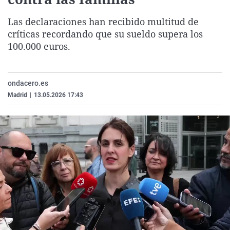
La rosa de los vientos
Caso
Extremadura
Virales
Las declaraciones han recibido multitud de
Gente viajera
Retornados
Galicia
Televisión
críticas recordando que su sueldo supera los
Como el perro y el gat
Equipo de investigaci
La Rioja
Elecciones
100.000 euros.
Operación Viuda Negr
Navarra
País Vasco
ondacero.es
Madrid
|
13.05.2026 17:43