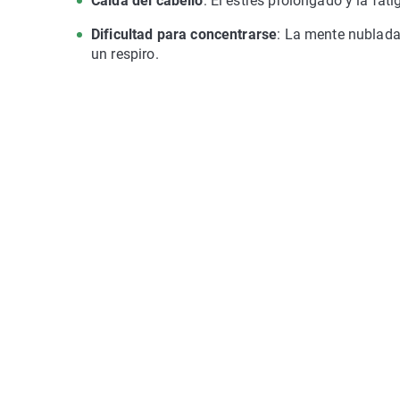
Caída del cabello
: El estrés prolongado y la fa
Dificultad para concentrarse
: La mente nublada 
un respiro.