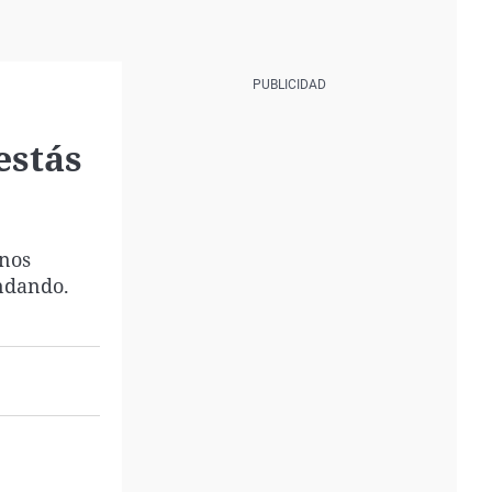
estás
 nos
ndando.