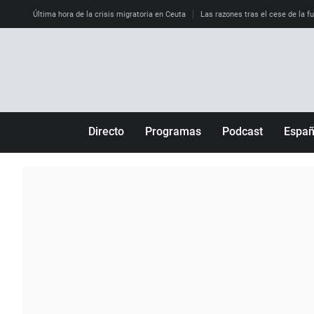
Última hora de la crisis migratoria en Ceuta
Las razones tras el cese de la f
Directo
Programas
Podcast
Espa
Más de uno
Los Perseguidos
Andalucía
Por fin
Malas decisiones
Aragón
Julia en la onda
Expedientes del más allá
Baleares
La brújula
El viaje del Guernica
Cantabria
Radioestadio
Invisibles
Cataluña
Radioestadio noche
Prohibido morirse
Comunidad de M
El colegio invisible
Esto no ha pasado
Comunitat Vale