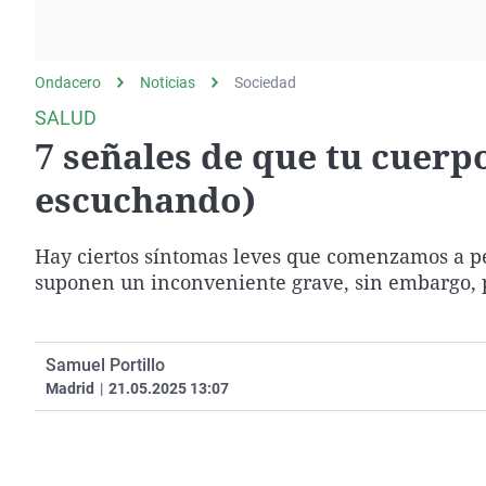
La rosa de los vientos
Caso
Extremadura
Gente viajera
Retornados
Galicia
Ondacero
Noticias
Como el perro y el
Sociedad
Equipo de investigación
La Rioja
gato
SALUD
Operación Viuda
Navarra
7 señales de que tu cuerpo
Negra
País Vasco
escuchando)
Hay ciertos síntomas leves que comenzamos a pe
suponen un inconveniente grave, sin embargo, 
Samuel Portillo
Madrid
|
21.05.2025 13:07