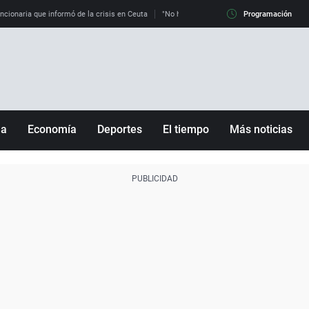
uncionaria que informó de la crisis en Ceuta
"No hay mafias, que no nos engañen": exper
Programación
ña
Economía
Deportes
El tiempo
Más noticias
Fútbol
Sociedad
Baloncesto
Mundo
Tenis
Salud
Motor
Cultura
Ciencia y Tecnología
adrid
Gastronomía
nciana
Medio ambiente