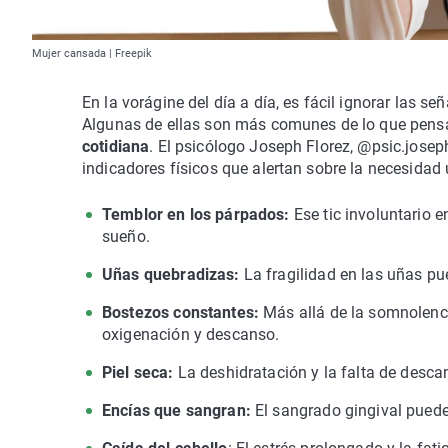
Mujer cansada | Freepik
En la vorágine del día a día, es fácil ignorar las 
Algunas de ellas son más comunes de lo que pen
cotidiana
. El psicólogo Joseph Florez, @psic.josep
indicadores físicos que alertan sobre la necesidad
Temblor en los párpados:
Ese tic involuntario e
sueño.
Uñas quebradizas:
La fragilidad en las uñas pue
Bostezos constantes:
Más allá de la somnolenci
oxigenación y descanso.
Piel seca:
La deshidratación y la falta de desca
Encías que sangran:
El sangrado gingival puede