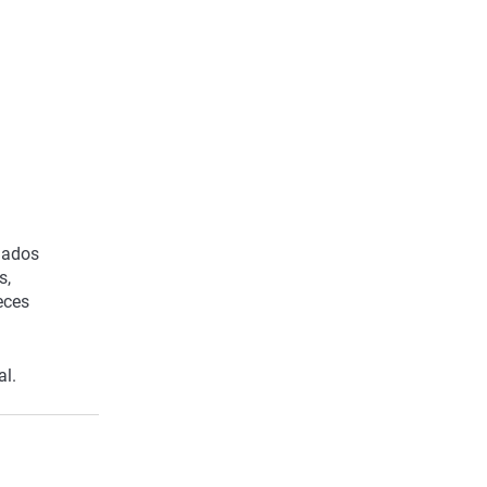
pados
s,
eces
al.