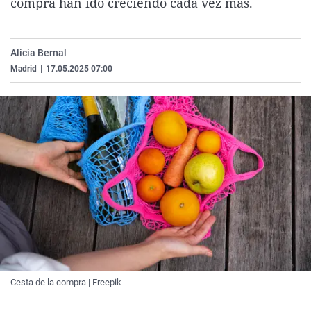
compra han ido creciendo cada vez más.
La rosa de los vientos
Caso
Extremadura
Virales
Gente viajera
Retornados
Galicia
Televisión
Alicia Bernal
Como el perro y el gat
Equipo de investigaci
La Rioja
Elecciones
Madrid
|
17.05.2025 07:00
Operación Viuda Negr
Navarra
País Vasco
Cesta de la compra | Freepik