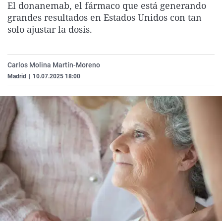
El donanemab, el fármaco que está generando
La rosa de los vientos
Caso
Extremadura
Virales
grandes resultados en Estados Unidos con tan
Gente viajera
Retornados
Galicia
Televisión
solo ajustar la dosis.
Como el perro y el gat
Equipo de investigaci
La Rioja
Elecciones
Operación Viuda Negr
Navarra
Carlos Molina Martín-Moreno
Madrid
|
10.07.2025 18:00
País Vasco