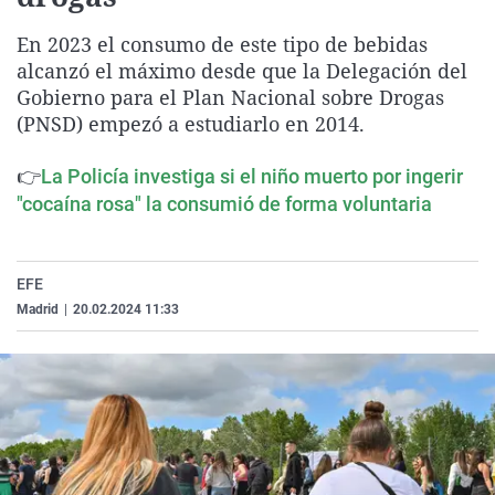
La rosa de los vientos
Caso
Extremadura
Virales
En 2023 el consumo de este tipo de bebidas
Gente viajera
Retornados
Galicia
Televisión
alcanzó el máximo desde que la Delegación del
Gobierno para el Plan Nacional sobre Drogas
Como el perro y el gat
Equipo de investigaci
La Rioja
Elecciones
(PNSD) empezó a estudiarlo en 2014.
Operación Viuda Negr
Navarra
👉
País Vasco
La Policía investiga si el niño muerto por ingerir
"cocaína rosa" la consumió de forma voluntaria
EFE
Madrid
|
20.02.2024 11:33