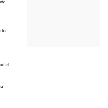
Todo
r los
sabel
rá