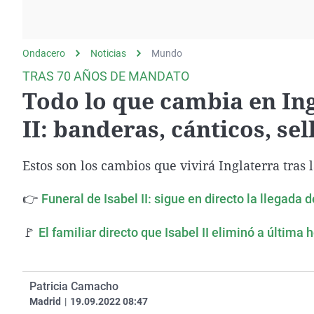
La rosa de los vientos
Caso
Extremadura
Gente viajera
Retornados
Galicia
Ondacero
Noticias
Como el perro y el
Mundo
Equipo de investigación
La Rioja
gato
TRAS 70 AÑOS DE MANDATO
Operación Viuda
Navarra
Todo lo que cambia en Ing
Negra
País Vasco
II: banderas, cánticos, sell
Estos son los cambios que vivirá Inglaterra tras l
👉
Funeral de Isabel II: sigue en directo la llegada d
🚩
El familiar directo que Isabel II eliminó a última
Patricia Camacho
Madrid
|
19.09.2022 08:47