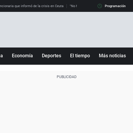
uncionaria que informó de la crisis en Ceuta
"No hay mafias, que no nos engañen": exper
Programación
ña
Economía
Deportes
El tiempo
Más noticias
Fútbol
Sociedad
Baloncesto
Mundo
Tenis
Salud
Motor
Cultura
Ciencia y Tecnología
adrid
Gastronomía
nciana
Medio ambiente