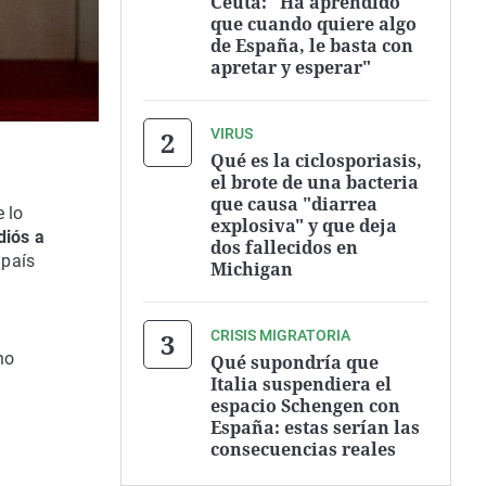
Ceuta: "Ha aprendido
que cuando quiere algo
de España, le basta con
apretar y esperar"
VIRUS
Qué es la ciclosporiasis,
el brote de una bacteria
que causa "diarrea
 lo
explosiva" y que deja
diós a
dos fallecidos en
 país
Michigan
CRISIS MIGRATORIA
ino
Qué supondría que
Italia suspendiera el
espacio Schengen con
España: estas serían las
consecuencias reales