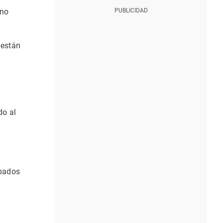
 no
 están
do al
abados