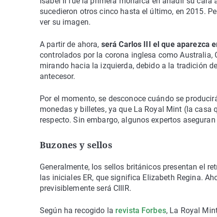
Isabel II fue la primera monarca en añadir su cara 
sucedieron otros cinco hasta el último, en 2015. Pe
ver su imagen.
A partir de ahora,
será Carlos III el que aparezca e
controlados por la corona inglesa como Australia,
mirando hacia la izquierda, debido a la tradición de
antecesor.
Por el momento, se desconoce cuándo se producirá
monedas y billetes, ya que La Royal Mint (la casa
respecto. Sin embargo, algunos expertos aseguran 
Buzones y sellos
Generalmente, los sellos británicos presentan el re
las iniciales ER, que significa Elizabeth Regina. A
previsiblemente será CIIIR.
Según ha recogido la
revista Forbes
, La Royal Min