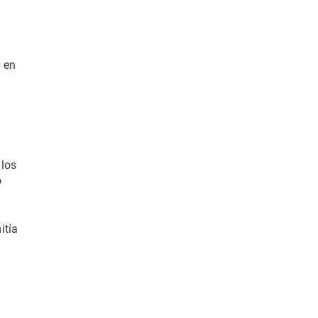
' en
 los
o
itía
.