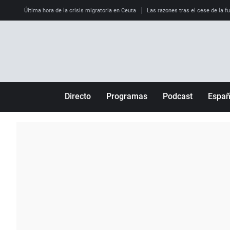
Última hora de la crisis migratoria en Ceuta
Las razones tras el cese de la f
Directo
Programas
Podcast
Espa
Más de uno
Los Perseguidos
Andalucía
Por fin
Malas decisiones
Aragón
Julia en la onda
Expedientes del más allá
Baleares
La brújula
El viaje del Guernica
Cantabria
Radioestadio
Invisibles
Cataluña
Radioestadio noche
Prohibido morirse
Comunidad de M
El colegio invisible
Esto no ha pasado
Comunitat Vale