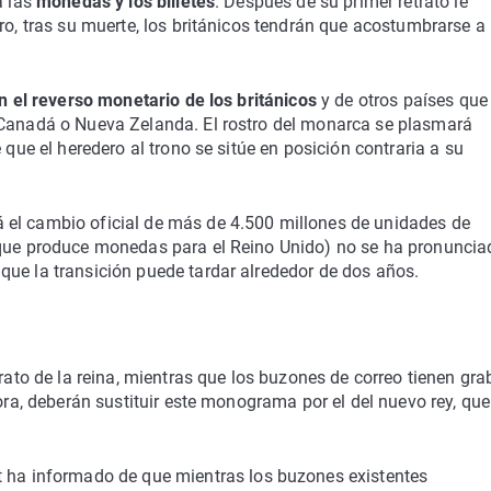
a las
monedas y los billetes
. Después de su primer retrato le
ro, tras su muerte, los británicos tendrán que acostumbrarse a
n el reverso monetario de los británicos
y de otros países que
 Canadá o Nueva Zelanda. El rostro del monarca se plasmará
 que el heredero al trono se sitúe en posición contraria a su
 el cambio oficial de más de 4.500 millones de unidades de
 que produce monedas para el Reino Unido) no se ha pronuncia
que la transición puede tardar alrededor de dos años.
trato de la reina, mientras que los buzones de correo tienen gr
hora, deberán sustituir este monograma por el del nuevo rey, que
t ha informado de que mientras los buzones existentes