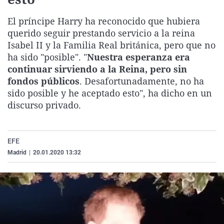
La rosa de los vientos
Caso
Extremadura
Virales
El príncipe Harry ha reconocido que hubiera
Gente viajera
Retornados
Galicia
Televisión
querido seguir prestando servicio a la reina
Como el perro y el gat
Equipo de investigaci
La Rioja
Elecciones
Isabel II y la Familia Real británica, pero que no
ha sido "posible". "
Nuestra esperanza era
Operación Viuda Negr
Navarra
continuar sirviendo a la Reina, pero sin
País Vasco
fondos públicos
. Desafortunadamente, no ha
sido posible y he aceptado esto", ha dicho en un
discurso privado.
EFE
Madrid
|
20.01.2020 13:32