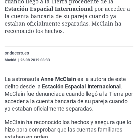
cuando llegó a la Tierra procedente de la
La rosa de los vientos
Caso
Extremadura
Virales
Estación Espacial Internacional
por acceder a
la cuenta bancaria de su pareja cuando ya
Gente viajera
Retornados
Galicia
Televisión
estaban oficialmente separadas. McClain ha
Como el perro y el gat
Equipo de investigaci
La Rioja
Elecciones
reconocido los hechos.
Operación Viuda Negr
Navarra
País Vasco
ondacero.es
Madrid
|
26.08.2019 08:33
La astronauta
Anne McClain
es la autora de este
delito desde la
Estación Espacial Internacional
.
McClain fue denunciada cuando llegó a la Tierra por
acceder a la cuenta bancaria de su pareja cuando
ya estaban oficialmente separadas.
McClain ha reconocido los hechos y asegura que lo
hizo para comprobar que las cuentas familiares
estaban en orden.