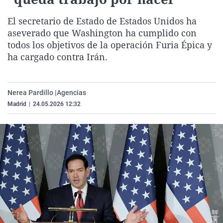
La rosa de los vientos
Caso
Extremadura
Virales
El secretario de Estado de Estados Unidos ha
Gente viajera
Retornados
Galicia
Televisión
aseverado que Washington ha cumplido con
Como el perro y el gat
Equipo de investigaci
La Rioja
Elecciones
todos los objetivos de la operación Furia Épica y
ha cargado contra Irán.
Operación Viuda Negr
Navarra
País Vasco
Nerea Pardillo |
Agencias
Madrid
|
24.05.2026 12:32