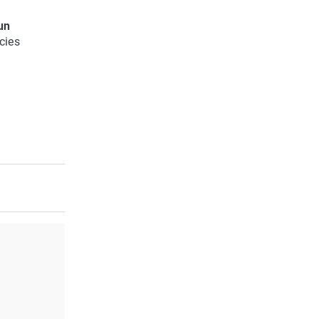
un
cies