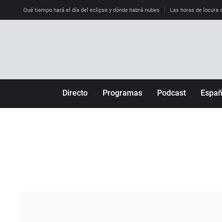
Qué tiempo hará el día del eclipse y dónde habrá nubes
Las horas de locura qu
Directo
Programas
Podcast
Espa
Más de uno
Los Perseguidos
Andalucía
Por fin
Malas decisiones
Aragón
Julia en la onda
Expedientes del más allá
Baleares
La brújula
El viaje del Guernica
Cantabria
Radioestadio
Invisibles
Cataluña
Radioestadio noche
Prohibido morirse
Comunidad de M
El colegio invisible
Esto no ha pasado
Comunitat Vale