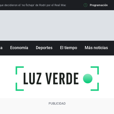
e decidieron el 'no fichaje' de Rodri por el Real Madrid y su 'sí' al Barça
Programación
La llamada de
ña
Economía
Deportes
El tiempo
Más noticias
Fútbol
Sociedad
Baloncesto
Mundo
Tenis
Salud
Motor
Cultura
Ciencia y Tecnología
adrid
Gastronomía
nciana
Medio ambiente