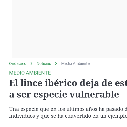
La rosa de los vientos
Caso
Extremadura
Gente viajera
Retornados
Galicia
Como el perro y el
Equipo de investigación
La Rioja
gato
Operación Viuda
Navarra
Negra
País Vasco
Ondacero
Noticias
Medio Ambiente
MEDIO AMBIENTE
El lince ibérico deja de e
a ser especie vulnerable
Una especie que en los últimos años ha pasado 
individuos y que se ha convertido en un ejempl