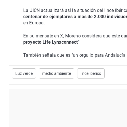
La UICN actualizará así la situación del lince ibéric
centenar de ejemplares a más de 2.000 individu
en Europa.
En su mensaje en X, Moreno considera que este cam
proyecto Life Lynxconnect"
.
También señala que es "un orgullo para Andalucía li
Luz verde
medio ambiente
lince ibérico