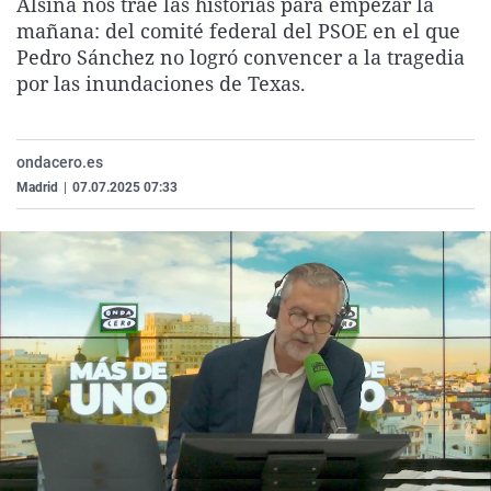
Alsina nos trae las historias para empezar la
La rosa de los vientos
Caso
Extremadura
Virales
mañana: del comité federal del PSOE en el que
Pedro Sánchez no logró convencer a la tragedia
Gente viajera
Retornados
Galicia
Televisión
por las inundaciones de Texas.
Como el perro y el gat
Equipo de investigaci
La Rioja
Elecciones
Operación Viuda Negr
Navarra
ondacero.es
País Vasco
Madrid
|
07.07.2025 07:33