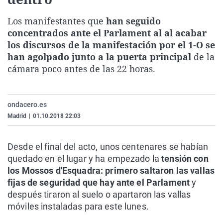
La rosa de los vientos
Caso
Extremadura
Virales
Los manifestantes que
han seguido
Gente viajera
Retornados
Galicia
Televisión
concentrados ante el Parlament al al acabar
Como el perro y el gat
Equipo de investigaci
La Rioja
Elecciones
los discursos de la manifestación por el 1-O se
han agolpado junto a la puerta principal
de la
Operación Viuda Negr
Navarra
cámara poco antes de las 22 horas.
País Vasco
ondacero.es
Madrid
|
01.10.2018 22:03
Desde el final del acto, unos centenares se habían
quedado en el lugar y ha empezado la
tensión con
los Mossos d'Esquadra: primero saltaron las vallas
fijas de seguridad que hay ante el Parlament
y
después tiraron al suelo o apartaron las vallas
móviles instaladas para este lunes.