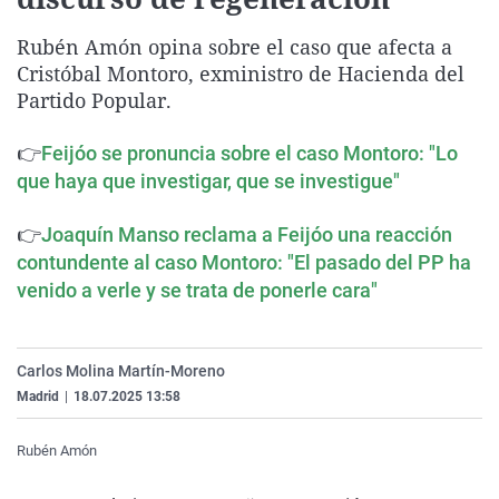
La rosa de los vientos
Caso
Extremadura
Virales
Rubén Amón opina sobre el caso que afecta a
Gente viajera
Retornados
Galicia
Televisión
Cristóbal Montoro, exministro de Hacienda del
Como el perro y el gat
Equipo de investigaci
La Rioja
Elecciones
Partido Popular.
Operación Viuda Negr
Navarra
👉
Feijóo se pronuncia sobre el caso Montoro: "Lo
País Vasco
que haya que investigar, que se investigue"
👉
Joaquín Manso reclama a Feijóo una reacción
contundente al caso Montoro: "El pasado del PP ha
venido a verle y se trata de ponerle cara"
Carlos Molina Martín-Moreno
Madrid
|
18.07.2025 13:58
Rubén Amón