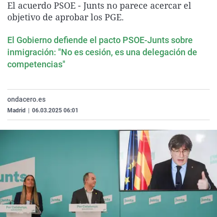
El acuerdo PSOE - Junts no parece acercar el
La rosa de los vientos
Caso
Extremadura
Virales
objetivo de aprobar los PGE.
Gente viajera
Retornados
Galicia
Televisión
El Gobierno defiende el pacto PSOE-Junts sobre
Como el perro y el gat
Equipo de investigaci
La Rioja
Elecciones
inmigración: "No es cesión, es una delegación de
Operación Viuda Negr
Navarra
competencias"
País Vasco
ondacero.es
Madrid
|
06.03.2025 06:01