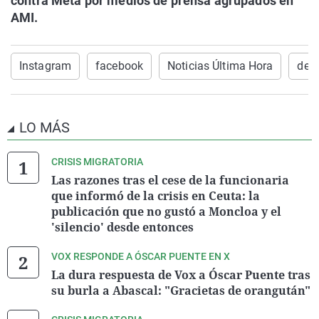
contra Meta por medios de prensa agrupados en
AMI.
Instagram
facebook
Noticias Última Hora
dem
LO MÁS
CRISIS MIGRATORIA
Las razones tras el cese de la funcionaria
que informó de la crisis en Ceuta: la
publicación que no gustó a Moncloa y el
'silencio' desde entonces
VOX RESPONDE A ÓSCAR PUENTE EN X
La dura respuesta de Vox a Óscar Puente tras
su burla a Abascal: "Gracietas de orangután"