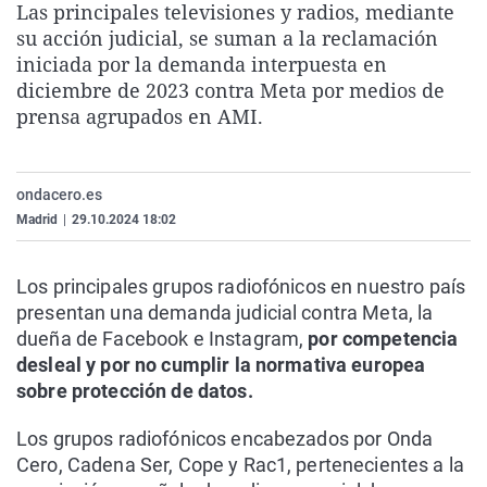
Las principales televisiones y radios, mediante
La rosa de los vientos
Caso
Extremadura
Virales
su acción judicial, se suman a la reclamación
Gente viajera
Retornados
Galicia
Televisión
iniciada por la demanda interpuesta en
diciembre de 2023 contra Meta por medios de
Como el perro y el gat
Equipo de investigaci
La Rioja
Elecciones
prensa agrupados en AMI.
Operación Viuda Negr
Navarra
País Vasco
ondacero.es
Madrid
|
29.10.2024 18:02
Los principales grupos radiofónicos en nuestro país
presentan una demanda judicial contra Meta, la
dueña de Facebook e Instagram,
por competencia
desleal y por no cumplir la normativa europea
sobre protección de datos.
Los grupos radiofónicos encabezados por Onda
Cero, Cadena Ser, Cope y Rac1, pertenecientes a la