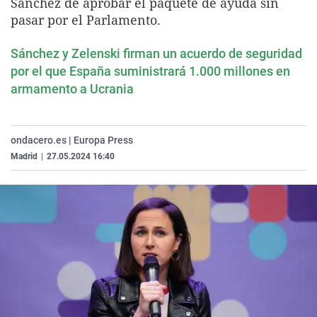
Sánchez de aprobar el paquete de ayuda sin
La rosa de los vientos
Caso
Extremadura
Virales
pasar por el Parlamento.
Gente viajera
Retornados
Galicia
Televisión
Sánchez y Zelenski firman un acuerdo de seguridad
Como el perro y el gat
Equipo de investigaci
La Rioja
Elecciones
por el que España suministrará 1.000 millones en
Operación Viuda Negr
Navarra
armamento a Ucrania
País Vasco
ondacero.es | Europa Press
Madrid
|
27.05.2024 16:40