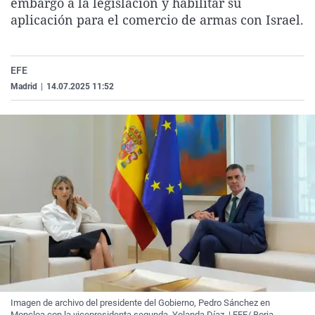
embargo a la legislación y habilitar su
La rosa de los vientos
Caso
Extremadura
Virales
aplicación para el comercio de armas con Israel.
Gente viajera
Retornados
Galicia
Televisión
Como el perro y el gat
Equipo de investigaci
La Rioja
Elecciones
EFE
Operación Viuda Negr
Navarra
Madrid
|
14.07.2025 11:52
País Vasco
Imagen de archivo del presidente del Gobierno, Pedro Sánchez en
Moncloa con la vicepresidenta segunda, Yolanda Díaz. | EFE/ Borja