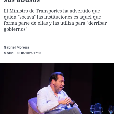
La rosa de los vientos
Caso
Extremadura
Virales
El Ministro de Transportes ha advertido que
Gente viajera
Retornados
Galicia
Televisión
quien "socava" las instituciones es aquel que
Como el perro y el gat
Equipo de investigaci
La Rioja
Elecciones
forma parte de ellas y las utiliza para "derribar
gobiernos"
Operación Viuda Negr
Navarra
País Vasco
Gabriel Moreira
Madrid
|
03.06.2026 17:00