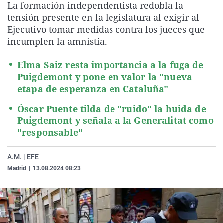
La formación independentista redobla la
La rosa de los vientos
Caso
Extremadura
Virales
tensión presente en la legislatura al exigir al
Gente viajera
Retornados
Galicia
Televisión
Ejecutivo tomar medidas contra los jueces que
incumplen la amnistía.
Como el perro y el gat
Equipo de investigaci
La Rioja
Elecciones
Operación Viuda Negr
Navarra
Elma Saiz resta importancia a la fuga de
Puigdemont y pone en valor la "nueva
País Vasco
etapa de esperanza en Cataluña"
Óscar Puente tilda de "ruido" la huida de
Puigdemont y señala a la Generalitat como
"responsable"
A.M. | EFE
Madrid
|
13.08.2024 08:23