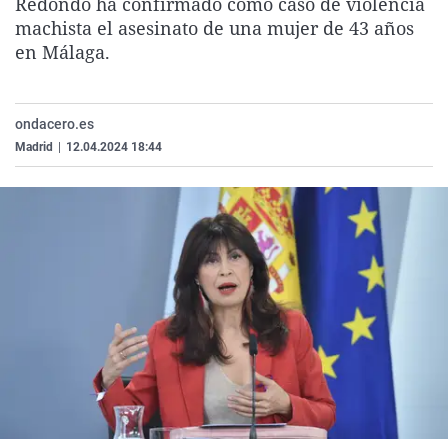
Redondo ha confirmado como caso de violencia
La rosa de los vientos
Caso
Extremadura
Virales
machista el asesinato de una mujer de 43 años
en Málaga.
Gente viajera
Retornados
Galicia
Televisión
Como el perro y el gat
Equipo de investigaci
La Rioja
Elecciones
Operación Viuda Negr
Navarra
ondacero.es
Madrid
|
12.04.2024 18:44
País Vasco