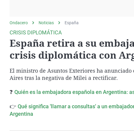
La rosa de los vientos
Caso
Extremadura
Gente viajera
Retornados
Galicia
Ondacero
Noticias
Como el perro y el
España
Equipo de investigación
La Rioja
gato
CRISIS DIPLOMÁTICA
Operación Viuda
Navarra
España retira a su embaja
Negra
País Vasco
crisis diplomática con Ar
El ministro de Asuntos Exteriores ha anunciado
Aires tras la negativa de Milei a rectificar.
❓
Quién es la embajadora española en Argentina: a
👉
Qué significa 'llamar a consultas' a un embajado
Argentina