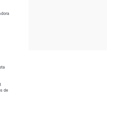
adora
sta
l
és de