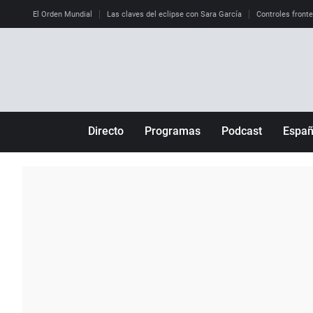
El Orden Mundial
Las claves del eclipse con Sara García
Controles front
Directo
Programas
Podcast
Espa
Más de uno
Los Perseguidos
Andalucía
Por fin
Malas decisiones
Aragón
Julia en la onda
Expedientes del más allá
Baleares
La brújula
El viaje del Guernica
Cantabria
Radioestadio
Invisibles
Cataluña
Radioestadio noche
Prohibido morirse
Comunidad de M
El colegio invisible
Esto no ha pasado
Comunitat Vale