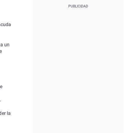
acuda
ta un
e
ue
.
der la