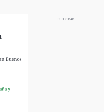
a
 en Buenos
paña y