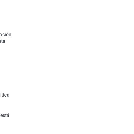
uación
sta
ítica
 está