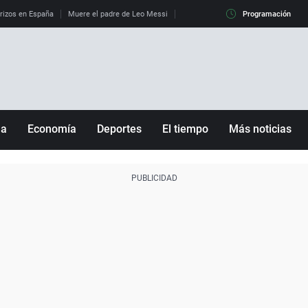
erizos en España
Muere el padre de Leo Messi
La diferencia entre observar el eclip
Programación
ña
Economía
Deportes
El tiempo
Más noticias
Fútbol
Sociedad
Baloncesto
Mundo
Tenis
Salud
Motor
Cultura
Ciencia y Tecnología
adrid
Gastronomía
nciana
Medio ambiente