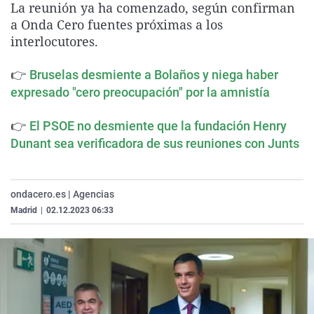
La reunión ya ha comenzado, según confirman
La rosa de los vientos
Caso
Extremadura
Virales
a Onda Cero fuentes próximas a los
Gente viajera
Retornados
Galicia
Televisión
interlocutores.
Como el perro y el gat
Equipo de investigaci
La Rioja
Elecciones
👉
Bruselas desmiente a Bolaños y niega haber
Operación Viuda Negr
Navarra
expresado "cero preocupación" por la amnistía
País Vasco
👉
El PSOE no desmiente que la fundación Henry
Dunant sea verificadora de sus reuniones con Junts
ondacero.es | Agencias
Madrid
|
02.12.2023 06:33