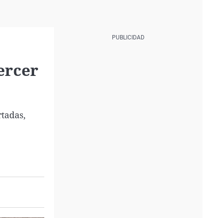
ercer
rtadas,