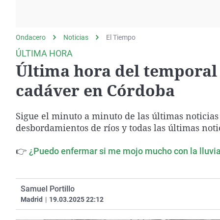
La rosa de los vientos
Caso
Extremadura
Gente viajera
Retornados
Galicia
Ondacero
Noticias
Como el perro y el
El Tiempo
Equipo de investigación
La Rioja
gato
ÚLTIMA HORA
Operación Viuda
Navarra
Última hora del temporal
Negra
País Vasco
cadáver en Córdoba
Sigue el minuto a minuto de las últimas noticias
desbordamientos de ríos y todas las últimas noti
👉
¿Puedo enfermar si me mojo mucho con la lluvia?
Samuel Portillo
Madrid
|
19.03.2025 22:12