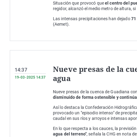
Situación que provocó que
el centro del pu
regidor, alcanzó el medio metro de altura, 
Las intensas precipitaciones han dejado
71 
(Aemet).
Nueve presas de la cu
14:37
agua
19-03-2025 14:37
Nueve presas de la cuenca de Guadiana cont
disminuido de forma ostensible y continúa 
Así lo destaca la Confederación Hidrográfi
provocado un "episodio intenso" de precipit
caudal en sus ríos y arroyos e intensas apo
En lo que respecta a los cauces, la previsió
agua del terreno"
, señala la CHG en nota de