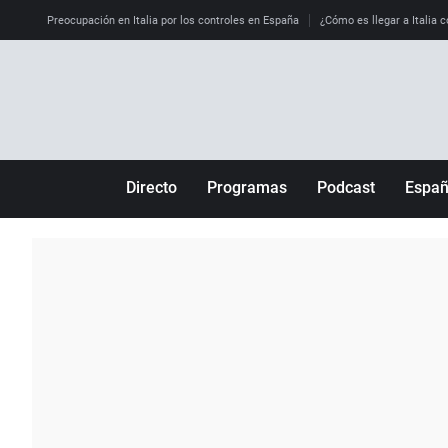
Preocupación en Italia por los controles en España
¿Cómo es llegar a Italia c
Directo
Programas
Podcast
Espa
Más de uno
Los Perseguidos
Andalucía
Por fin
Malas decisiones
Aragón
Julia en la onda
Expedientes del más allá
Baleares
La brújula
El viaje del Guernica
Cantabria
Radioestadio
Invisibles
Cataluña
Radioestadio noche
Prohibido morirse
Comunidad de M
El colegio invisible
Esto no ha pasado
Comunitat Vale