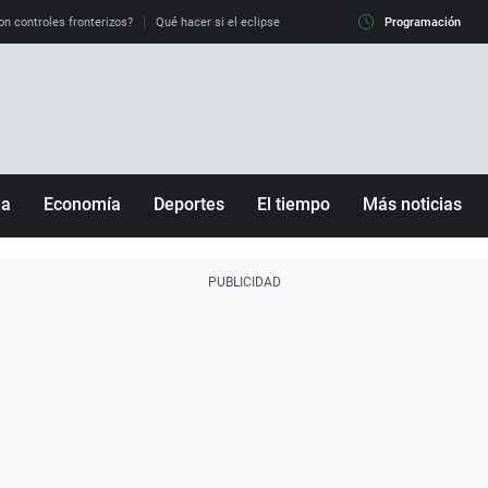
on controles fronterizos?
Qué hacer si el eclipse me pilla conduciendo
Programación
Qué tiempo 
ña
Economía
Deportes
El tiempo
Más noticias
Fútbol
Sociedad
Baloncesto
Mundo
Tenis
Salud
Motor
Cultura
Ciencia y Tecnología
adrid
Gastronomía
nciana
Medio ambiente