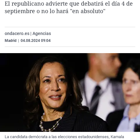
El republicano advierte que debatirá el día 4 de
La rosa de los vientos
Caso
Extremadura
Virales
septiembre o no lo hará "en absoluto"
Gente viajera
Retornados
Galicia
Televisión
Como el perro y el gat
Equipo de investigaci
La Rioja
Elecciones
ondacero.es | Agencias
Operación Viuda Negr
Navarra
Madrid
|
04.08.2024 09:04
País Vasco
La candidata demócrata a las elecciones estadounidenses, Kamala