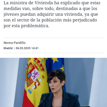
La ministra de Vivienda ha explicado que estas
La rosa de los vientos
Caso
Extremadura
Virales
medidas van, sobre todo, destinadas a que los
Gente viajera
Retornados
Galicia
Televisión
jóvenes puedan adquirir una vivienda, ya que
son el sector de la población más perjudicado
Como el perro y el gat
Equipo de investigaci
La Rioja
Elecciones
por esta problemática.
Operación Viuda Negr
Navarra
País Vasco
Nerea Pardillo
Madrid
|
06.05.2025 14:41