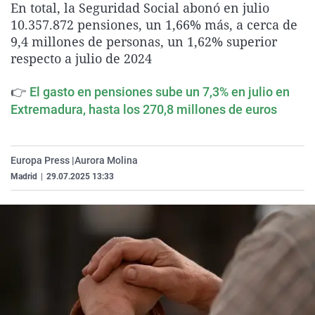
En total, la Seguridad Social abonó en julio
La rosa de los vientos
Caso
Extremadura
Virales
10.357.872 pensiones, un 1,66% más, a cerca de
Gente viajera
Retornados
Galicia
Televisión
9,4 millones de personas, un 1,62% superior
respecto a julio de 2024
Como el perro y el gat
Equipo de investigaci
La Rioja
Elecciones
Operación Viuda Negr
Navarra
👉
El gasto en pensiones sube un 7,3% en julio en
Extremadura, hasta los 270,8 millones de euros
País Vasco
Europa Press |
Aurora Molina
Madrid
|
29.07.2025 13:33