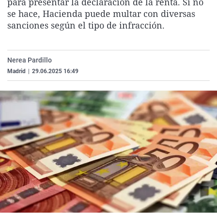
para presentar la declaración de la renta. Si no
La rosa de los vientos
Caso
Extremadura
Virales
se hace, Hacienda puede multar con diversas
sanciones según el tipo de infracción.
Gente viajera
Retornados
Galicia
Televisión
Como el perro y el gat
Equipo de investigaci
La Rioja
Elecciones
Operación Viuda Negr
Navarra
Nerea Pardillo
Madrid
|
29.06.2025 16:49
País Vasco