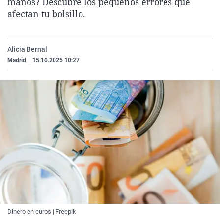
manos? Descubre los pequeños errores que
La rosa de los vientos
Caso
Extremadura
Virales
afectan tu bolsillo.
Gente viajera
Retornados
Galicia
Televisión
Como el perro y el gat
Equipo de investigaci
La Rioja
Elecciones
Alicia Bernal
Operación Viuda Negr
Navarra
Madrid
|
15.10.2025 10:27
País Vasco
Dinero en euros | Freepik