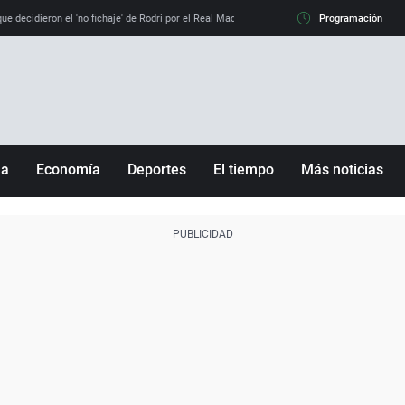
e decidieron el 'no fichaje' de Rodri por el Real Madrid y su 'sí' al Barça
Programación
La llamada de
ña
Economía
Deportes
El tiempo
Más noticias
Fútbol
Sociedad
Baloncesto
Mundo
Tenis
Salud
Motor
Cultura
Ciencia y Tecnología
adrid
Gastronomía
nciana
Medio ambiente