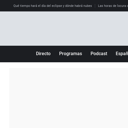
Qué tiempo hará el día del eclipse y dónde habrá nubes
Las horas de locura qu
Directo
Programas
Podcast
Espa
Más de uno
Los Perseguidos
Andalucía
Por fin
Malas decisiones
Aragón
Julia en la onda
Expedientes del más allá
Baleares
La brújula
El viaje del Guernica
Cantabria
Radioestadio
Invisibles
Cataluña
Radioestadio noche
Prohibido morirse
Comunidad de M
El colegio invisible
Esto no ha pasado
Comunitat Vale