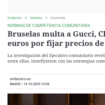
La rosa de los vientos
Caso
Extremadura
Gente viajera
Retornados
Galicia
Ondacero
Noticias
Como el perro y el
Economía
Equipo de investigación
La Rioja
gato
NORMAS DE COMPETENCIA COMUNITARIA
Operación Viuda
Navarra
Bruselas multa a Gucci, C
Negra
País Vasco
euros por fijar precios de
La investigación del Ejecutivo comunitario rev
entre ellas, interfirieron con las estrategias com
ondacero.es
Madrid
|
14.10.2025 13:05