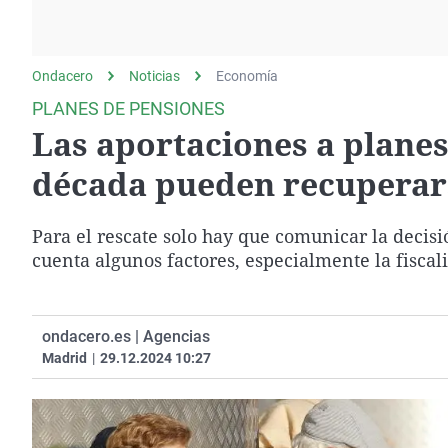
La rosa de los vientos
Caso
Extremadura
Gente viajera
Retornados
Galicia
Ondacero
Noticias
Como el perro y el
Economía
Equipo de investigación
La Rioja
gato
PLANES DE PENSIONES
Operación Viuda
Navarra
Las aportaciones a plane
Negra
País Vasco
década pueden recuperar
Para el rescate solo hay que comunicar la decis
cuenta algunos factores, especialmente la fiscal
ondacero.es | Agencias
Madrid
|
29.12.2024 10:27