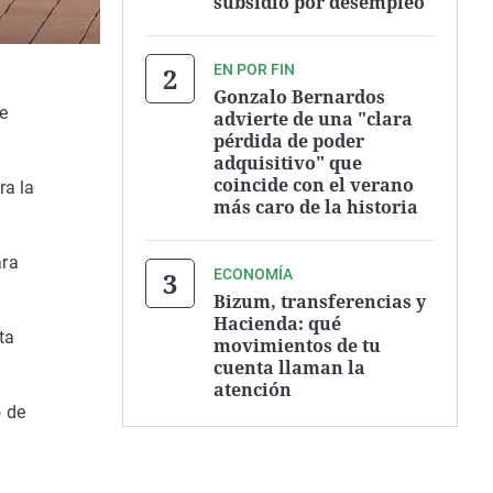
subsidio por desempleo
EN POR FIN
Gonzalo Bernardos
e
advierte de una "clara
pérdida de poder
adquisitivo" que
coincide con el verano
ra la
más caro de la historia
ara
ECONOMÍA
Bizum, transferencias y
Hacienda: qué
ta
movimientos de tu
cuenta llaman la
atención
o de