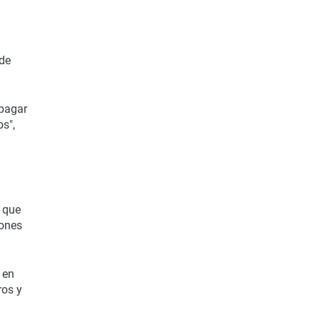
 de
 pagar
os",
 que
iones
 en
ros y