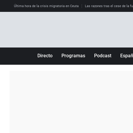
Última hora de la crisis migratoria en Ceuta
Las razones tras el cese de la f
Directo
Programas
Podcast
Espa
Más de uno
Los Perseguidos
Andalucía
Por fin
Malas decisiones
Aragón
Julia en la onda
Expedientes del más allá
Baleares
La brújula
El viaje del Guernica
Cantabria
Radioestadio
Invisibles
Cataluña
Radioestadio noche
Prohibido morirse
Comunidad de M
El colegio invisible
Esto no ha pasado
Comunitat Vale