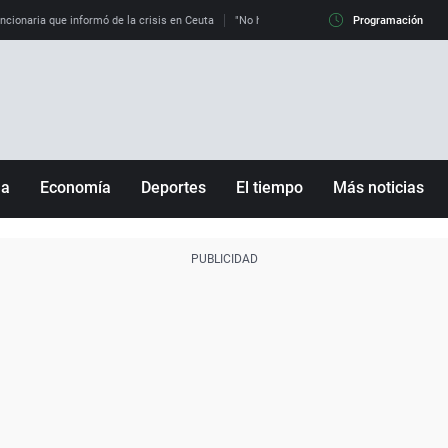
uncionaria que informó de la crisis en Ceuta
"No hay mafias, que no nos engañen": exper
Programación
ña
Economía
Deportes
El tiempo
Más noticias
Fútbol
Sociedad
Baloncesto
Mundo
Tenis
Salud
Motor
Cultura
Ciencia y Tecnología
adrid
Gastronomía
nciana
Medio ambiente