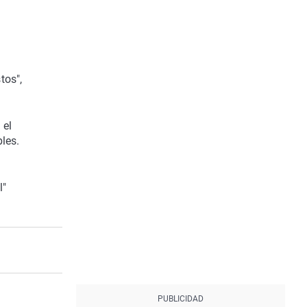
tos",
 el
les.
l"