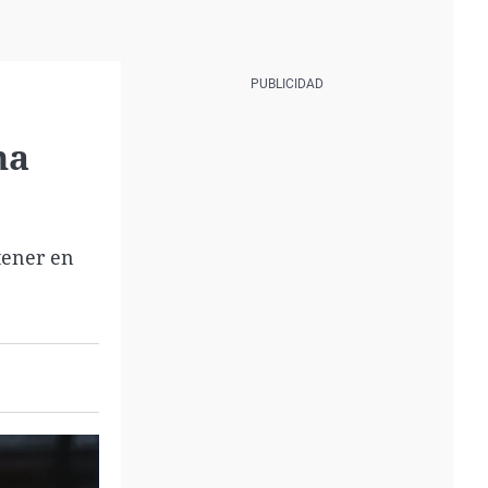
na
tener en