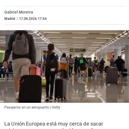
La rosa de los vientos
Caso
Extremadura
Virales
Gabriel Moreira
Gente viajera
Retornados
Galicia
Televisión
Madrid
|
17.06.2026 17:54
Como el perro y el gat
Equipo de investigaci
La Rioja
Elecciones
Operación Viuda Negr
Navarra
País Vasco
Pasajeros en un aeropuerto | Getty
La Unión Europea está muy cerca de sacar