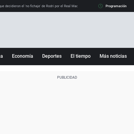
e decidieron el 'no fichaje' de Rodri por el Real Madrid y su 'sí' al Barça
Programación
La llamada de
ña
Economía
Deportes
El tiempo
Más noticias
Fútbol
Sociedad
Baloncesto
Mundo
Tenis
Salud
Motor
Cultura
Ciencia y Tecnología
adrid
Gastronomía
nciana
Medio ambiente