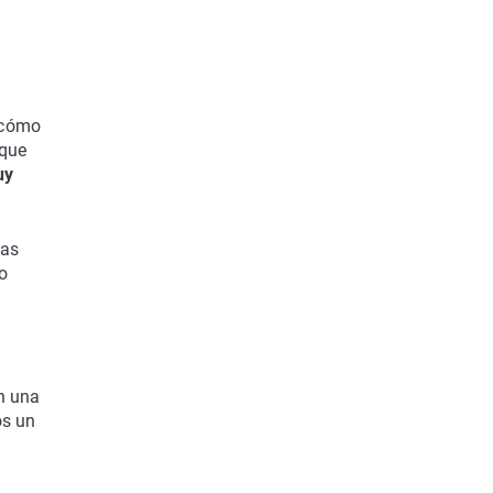
.
y cómo
nque
uy
tas
lo
on una
os un