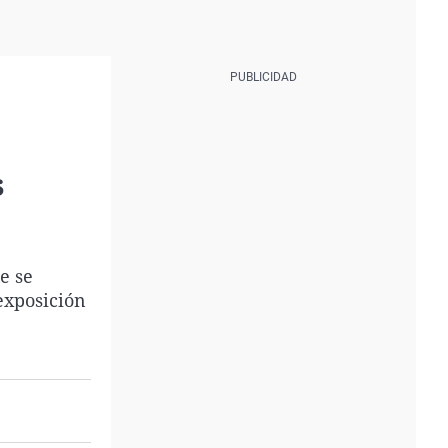
s
e se
 exposición