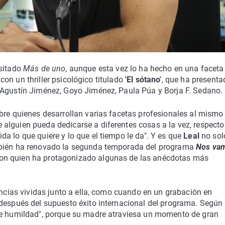
isitado
Más de uno
, aunque esta vez lo ha hecho en una faceta
a con un thriller psicológico titulado
'El sótano'
, que ha presenta
 Agustín Jiménez, Goyo Jiménez, Paula Púa y Borja F. Sedano.
bre quienes desarrollan varias facetas profesionales al mismo
alguien pueda dedicarse a diferentes cosas a la vez, respecto 
a lo que quiere y lo que el tiempo le da". Y es que
Leal
no sol
ambién ha renovado la segunda temporada del programa
Nos va
on quien ha protagonizado algunas de las anécdotas más
encias vividas junto a ella, como cuando en un grabación en
 después del supuesto éxito internacional del programa. Según
 de humildad", porque su madre atraviesa un momento de gran