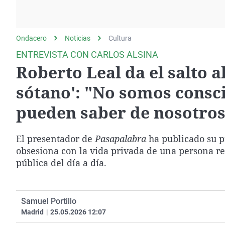
La rosa de los vientos
Caso
Extremadura
Gente viajera
Retornados
Galicia
Ondacero
Noticias
Como el perro y el
Cultura
Equipo de investigación
La Rioja
gato
ENTREVISTA CON CARLOS ALSINA
Operación Viuda
Navarra
Roberto Leal da el salto a
Negra
País Vasco
sótano': "No somos consci
pueden saber de nosotros
El presentador de
Pasapalabra
ha publicado su p
obsesiona con la vida privada de una persona ref
pública del día a día.
Samuel Portillo
Madrid
|
25.05.2026 12:07