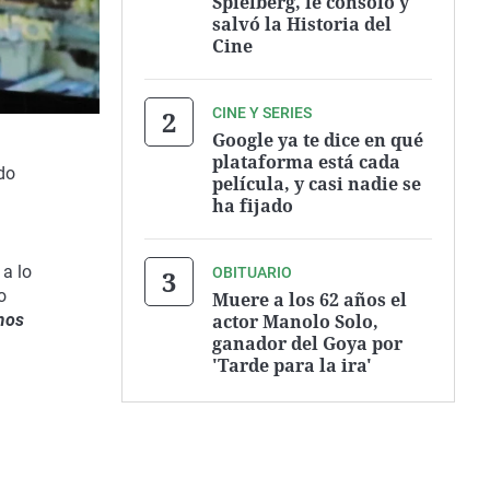
Spielberg, le consoló y
salvó la Historia del
Cine
CINE Y SERIES
Google ya te dice en qué
plataforma está cada
do
película, y casi nadie se
ha fijado
a lo
OBITUARIO
o
Muere a los 62 años el
actor Manolo Solo,
mos
ganador del Goya por
'Tarde para la ira'