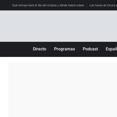
Qué tiempo hará el día del eclipse y dónde habrá nubes
Las horas de locura qu
Directo
Programas
Podcast
Espa
Más de uno
Los Perseguidos
Andalucía
Por fin
Malas decisiones
Aragón
Julia en la onda
Expedientes del más allá
Baleares
La brújula
El viaje del Guernica
Cantabria
Radioestadio
Invisibles
Cataluña
Radioestadio noche
Prohibido morirse
Comunidad de M
El colegio invisible
Esto no ha pasado
Comunitat Vale