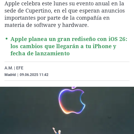
Apple celebra este lunes su evento anual en la
La rosa de los vientos
Caso
Extremadura
Virales
sede de Cupertino, en el que esperan anuncios
Gente viajera
Retornados
Galicia
Televisión
importantes por parte de la compañía en
materia de software y hardware.
Como el perro y el gat
Equipo de investigaci
La Rioja
Elecciones
Operación Viuda Negr
Navarra
Apple planea un gran rediseño con iOS 26:
los cambios que llegarán a tu iPhone y
País Vasco
fecha de lanzamiento
A.M. | EFE
Madrid
|
09.06.2025 11:42