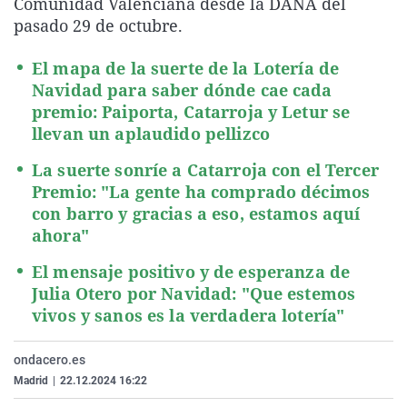
Comunidad Valenciana desde la DANA del
La rosa de los vientos
Caso
Extremadura
Virales
pasado 29 de octubre.
Gente viajera
Retornados
Galicia
Televisión
El mapa de la suerte de la Lotería de
Como el perro y el gat
Equipo de investigaci
La Rioja
Elecciones
Navidad para saber dónde cae cada
premio: Paiporta, Catarroja y Letur se
Operación Viuda Negr
Navarra
llevan un aplaudido pellizco
País Vasco
La suerte sonríe a Catarroja con el Tercer
Premio: "La gente ha comprado décimos
con barro y gracias a eso, estamos aquí
ahora"
El mensaje positivo y de esperanza de
Julia Otero por Navidad: "Que estemos
vivos y sanos es la verdadera lotería"
ondacero.es
Madrid
|
22.12.2024 16:22