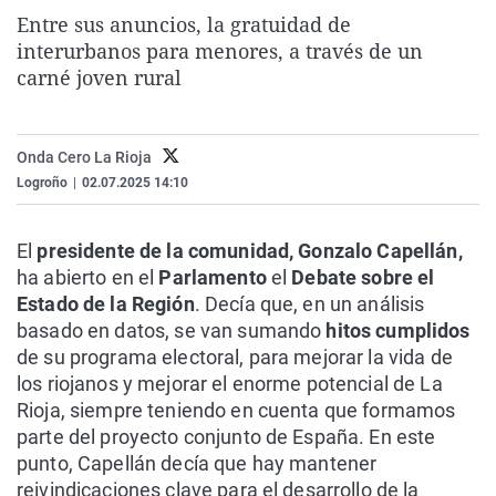
La rosa de los vientos
Caso
Extremadura
Virales
Entre sus anuncios, la gratuidad de
interurbanos para menores, a través de un
Gente viajera
Retornados
Galicia
Televisión
carné joven rural
Como el perro y el gat
Equipo de investigaci
La Rioja
Elecciones
Operación Viuda Negr
Navarra
Onda Cero La Rioja
País Vasco
Logroño
|
02.07.2025 14:10
El
presidente de la comunidad, Gonzalo Capellán,
ha abierto en el
Parlamento
el
Debate sobre el
Estado de la Región
. Decía que, en un análisis
basado en datos, se van sumando
hitos cumplidos
de su programa electoral, para mejorar la vida de
los riojanos y mejorar el enorme potencial de La
Rioja, siempre teniendo en cuenta que formamos
parte del proyecto conjunto de España. En este
punto, Capellán decía que hay mantener
reivindicaciones clave para el desarrollo de la