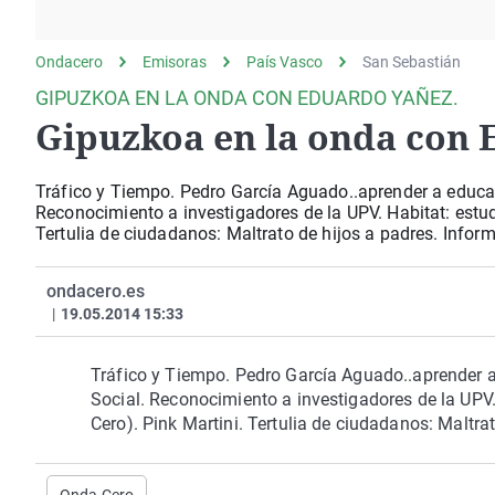
La rosa de los vientos
Caso
Extremadura
Gente viajera
Retornados
Galicia
Ondacero
Emisoras
País Vasco
San Sebastián
Como el perro y el
Equipo de investigación
La Rioja
GIPUZKOA EN LA ONDA CON EDUARDO YAÑEZ.
gato
Gipuzkoa en la onda con 
Operación Viuda
Navarra
Negra
País Vasco
Tráfico y Tiempo. Pedro García Aguado..aprender a educar
Reconocimiento a investigadores de la UPV. Habitat: estudi
Tertulia de ciudadanos: Maltrato de hijos a padres. Inform
ondacero.es
|
19.05.2014 15:33
Tráfico y Tiempo. Pedro García Aguado..aprender a
Social. Reconocimiento a investigadores de la UPV. 
Cero). Pink Martini. Tertulia de ciudadanos: Maltrat