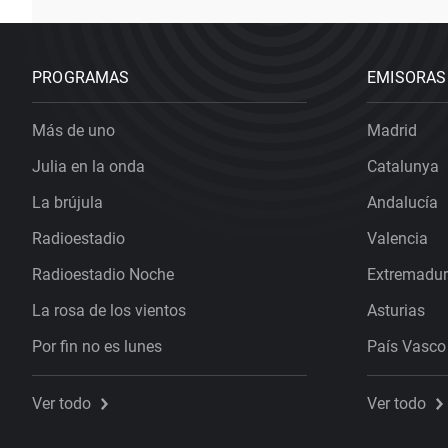
PROGRAMAS
EMISORAS
Más de uno
Madrid
Julia en la onda
Catalunya
La brújula
Andalucía
Radioestadio
Valencia
Radioestadio Noche
Extremadu
La rosa de los vientos
Asturias
Por fin no es lunes
País Vasco
Ver todo
Ver todo