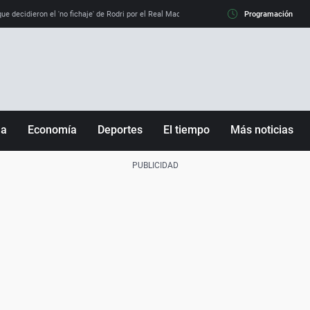
e decidieron el 'no fichaje' de Rodri por el Real Madrid y su 'sí' al Barça
Programación
La llamada de
ña
Economía
Deportes
El tiempo
Más noticias
Fútbol
Sociedad
Baloncesto
Mundo
Tenis
Salud
Motor
Cultura
Ciencia y Tecnología
adrid
Gastronomía
nciana
Medio ambiente