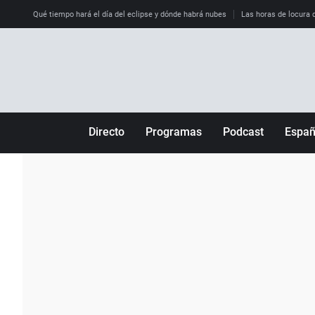
Qué tiempo hará el día del eclipse y dónde habrá nubes
Las horas de locura qu
Directo
Programas
Podcast
Espa
Más de uno
Los Perseguidos
Andalucía
Por fin
Malas decisiones
Aragón
Julia en la onda
Expedientes del más allá
Baleares
La brújula
El viaje del Guernica
Cantabria
Radioestadio
Invisibles
Cataluña
Radioestadio noche
Prohibido morirse
Comunidad de M
El colegio invisible
Esto no ha pasado
Comunitat Vale