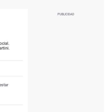
ocial.
rtini.
estar