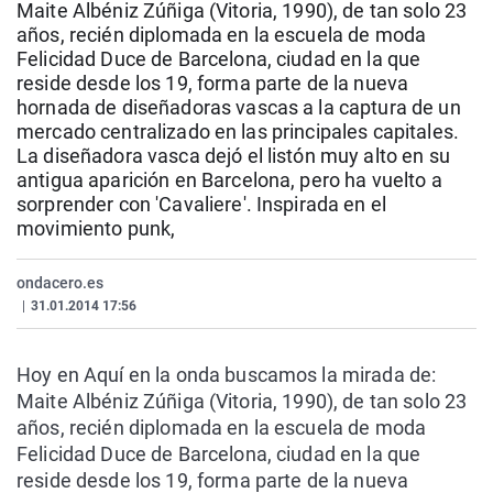
Maite Albéniz Zúñiga (Vitoria, 1990), de tan solo 23
La rosa de los vientos
Caso
Extremadura
Virales
años, recién diplomada en la escuela de moda
Gente viajera
Retornados
Galicia
Televisión
Felicidad Duce de Barcelona, ciudad en la que
reside desde los 19, forma parte de la nueva
Como el perro y el gat
Equipo de investigaci
La Rioja
Elecciones
hornada de diseñadoras vascas a la captura de un
mercado centralizado en las principales capitales.
Operación Viuda Negr
Navarra
La diseñadora vasca dejó el listón muy alto en su
País Vasco
antigua aparición en Barcelona, pero ha vuelto a
sorprender con 'Cavaliere'. Inspirada en el
movimiento punk,
ondacero.es
|
31.01.2014 17:56
Hoy en Aquí en la onda buscamos la mirada de:
Maite Albéniz Zúñiga (Vitoria, 1990), de tan solo 23
años, recién diplomada en la escuela de moda
Felicidad Duce de Barcelona, ciudad en la que
reside desde los 19, forma parte de la nueva