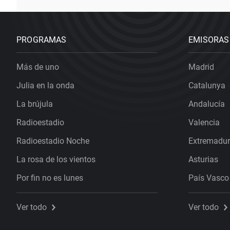
PROGRAMAS
EMISORAS
Más de uno
Madrid
Julia en la onda
Catalunya
La brújula
Andalucía
Radioestadio
Valencia
Radioestadio Noche
Extremadu
La rosa de los vientos
Asturias
Por fin no es lunes
País Vasco
Ver todo
Ver todo