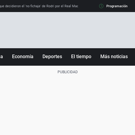
e decidieron el 'no fichaje' de Rodri por el Real Madrid y su 'sí' al Barça
Programación
La llamada de
ña
Economía
Deportes
El tiempo
Más noticias
Fútbol
Sociedad
Baloncesto
Mundo
Tenis
Salud
Motor
Cultura
Ciencia y Tecnología
adrid
Gastronomía
nciana
Medio ambiente