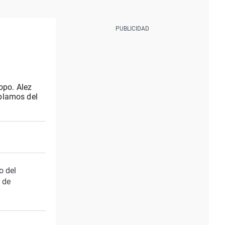
opo. Alez
ablamos del
o del
 de