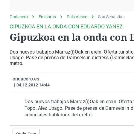
La rosa de los vientos
Caso
Extremadura
Gente viajera
Retornados
Galicia
Ondacero
Emisoras
País Vasco
San Sebastián
Como el perro y el
Equipo de investigación
La Rioja
GIPUZKOA EN LA ONDA CON EDUARDO YAÑEZ.
gato
Gipuzkoa en la onda con 
Operación Viuda
Navarra
Negra
País Vasco
Dos nuevos trabajos Marraz(i)Oak en erein. Oferta turisti
Ubago. Pase de prensa de Damsels in distress (Damiselas
metro.
ondacero.es
|
04.12.2012 14:44
Dos nuevos trabajos Marraz(i)Oak en erein. Oferta 
Topo. Alez Ubago. Pase de prensa de Damsels in di
concejales hablamos del metro.