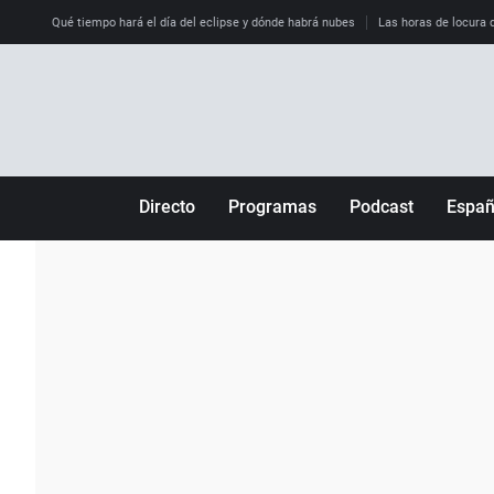
Qué tiempo hará el día del eclipse y dónde habrá nubes
Las horas de locura qu
Directo
Programas
Podcast
Espa
Más de uno
Los Perseguidos
Andalucía
Por fin
Malas decisiones
Aragón
Julia en la onda
Expedientes del más allá
Baleares
La brújula
El viaje del Guernica
Cantabria
Radioestadio
Invisibles
Cataluña
Radioestadio noche
Prohibido morirse
Comunidad de M
El colegio invisible
Esto no ha pasado
Comunitat Vale