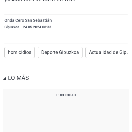
La rosa de los vientos
Caso
Extremadura
Virales
Gente viajera
Retornados
Galicia
Televisión
Onda Cero San Sebastián
Como el perro y el gat
Equipo de investigaci
La Rioja
Elecciones
Gipuzkoa
|
24.05.2024 08:33
Operación Viuda Negr
Navarra
País Vasco
homicidios
Deporte Gipuzkoa
Actualidad de Gipu
LO MÁS