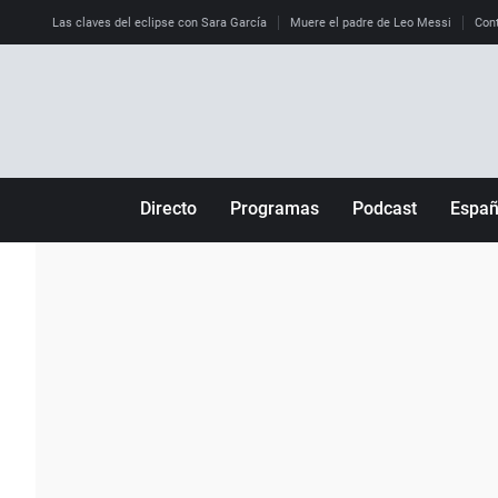
Las claves del eclipse con Sara García
Muere el padre de Leo Messi
Cont
Directo
Programas
Podcast
Espa
Más de uno
Los Perseguidos
Andalucía
Por fin
Malas decisiones
Aragón
Julia en la onda
Expedientes del más allá
Baleares
La brújula
El viaje del Guernica
Cantabria
Radioestadio
Invisibles
Cataluña
Radioestadio noche
Prohibido morirse
Comunidad de M
El colegio invisible
Esto no ha pasado
Comunitat Vale