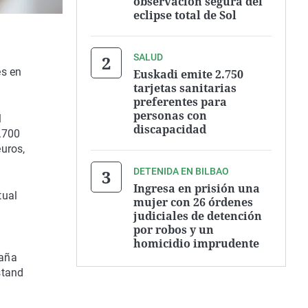
observación segura del
eclipse total de Sol
SALUD
es en
Euskadi emite 2.750
tarjetas sanitarias
preferentes para
personas con
l
discapacidad
6.700
uros,
DETENIDA EN BILBAO
Ingresa en prisión una
tual
mujer con 26 órdenes
judiciales de detención
por robos y un
homicidio imprudente
paña
stand