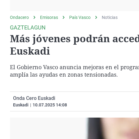
La rosa de los vientos
Caso
Extremadura
Gente viajera
Retornados
Galicia
Ondacero
Emisoras
País Vasco
Noticias
Como el perro y el
Equipo de investigación
La Rioja
GAZTELAGUN
gato
Más jóvenes podrán accede
Operación Viuda
Navarra
Negra
País Vasco
Euskadi
El Gobierno Vasco anuncia mejoras en el progra
amplía las ayudas en zonas tensionadas.
Onda Cero Euskadi
Euskadi
|
10.07.2025 14:08