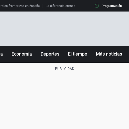
roles fronterizos en España
La diferencia entre observar el eclipse al 99% y al 100%
Programación
ña
Economía
Deportes
El tiempo
Más noticias
Fútbol
Sociedad
Baloncesto
Mundo
Tenis
Salud
Motor
Cultura
Ciencia y Tecnología
adrid
Gastronomía
nciana
Medio ambiente