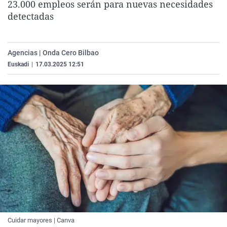
23.000 empleos serán para nuevas necesidades
La rosa de los vientos
Caso
Extremadura
Virales
detectadas
Gente viajera
Retornados
Galicia
Televisión
Como el perro y el gat
Equipo de investigaci
La Rioja
Elecciones
Agencias | Onda Cero Bilbao
Operación Viuda Negr
Navarra
Euskadi
|
17.03.2025 12:51
País Vasco
Cuidar mayores | Canva