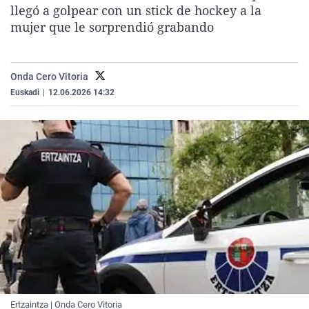
llegó a golpear con un stick de hockey a la
La rosa de los vientos
Caso
Extremadura
Virales
mujer que le sorprendió grabando
Gente viajera
Retornados
Galicia
Televisión
Como el perro y el gat
Equipo de investigaci
La Rioja
Elecciones
Onda Cero Vitoria
Operación Viuda Negr
Navarra
Euskadi
|
12.06.2026 14:32
País Vasco
Ertzaintza | Onda Cero Vitoria