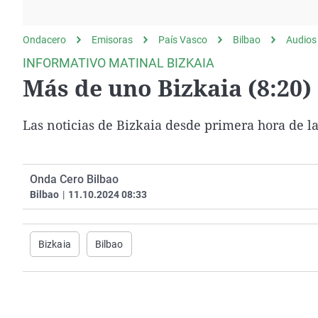
La rosa de los vientos
Caso
Extremadura
Gente viajera
Retornados
Galicia
Ondacero
Emisoras
País Vasco
Bilbao
Audios
Como el perro y el
Equipo de investigación
La Rioja
INFORMATIVO MATINAL BIZKAIA
gato
Más de uno Bizkaia (8:20)
Operación Viuda
Navarra
Negra
País Vasco
Las noticias de Bizkaia desde primera hora de 
Onda Cero Bilbao
Bilbao
|
11.10.2024 08:33
Bizkaia
Bilbao