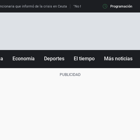
uncionaria que informó de la crisis en Ceuta
"No hay mafias, que no nos engañen": exper
Programación
ña
Economía
Deportes
El tiempo
Más noticias
Fútbol
Sociedad
Baloncesto
Mundo
Tenis
Salud
Motor
Cultura
Ciencia y Tecnología
adrid
Gastronomía
nciana
Medio ambiente