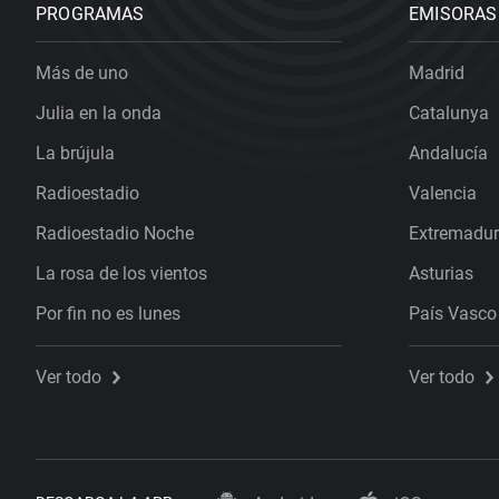
PROGRAMAS
EMISORAS
Más de uno
Madrid
Julia en la onda
Catalunya
La brújula
Andalucía
Radioestadio
Valencia
Radioestadio Noche
Extremadu
La rosa de los vientos
Asturias
Por fin no es lunes
País Vasco
Ver todo
Ver todo