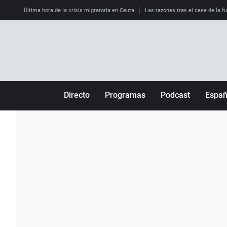
Última hora de la crisis migratoria en Ceuta
Las razones tras el cese de la f
Directo
Programas
Podcast
Espa
Más de uno
Los Perseguidos
Andalucía
Por fin
Malas decisiones
Aragón
Julia en la onda
Expedientes del más allá
Baleares
La brújula
El viaje del Guernica
Cantabria
Radioestadio
Invisibles
Cataluña
Radioestadio noche
Prohibido morirse
Comunidad de M
El colegio invisible
Esto no ha pasado
Comunitat Vale