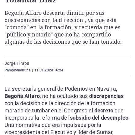
La rosa de los vientos
Caso
Extremadura
Virales
Begoña Alfaro descarta dimitir por sus
Gente viajera
Retornados
Galicia
Televisión
discrepancias con la dirección , ya que está
Como el perro y el gat
Equipo de investigaci
La Rioja
Elecciones
"cómoda" en la formación, y recuerda que es
"público y notorio" que no ha compartido
Operación Viuda Negr
Navarra
algunas de las decisiones que se han tomado.
País Vasco
Jorge Tirapu
Pamplona/Iruña
|
11.01.2024 16:24
La secretaria general de Podemos en Navarra,
Begoña Alfaro
, no ha ocultado sus
discrepancias
con la decisión de la dirección de la formación
morada de tumbar en el Congreso el
decreto
que
incorporaba la reforma del
subsidio del desempleo
.
Una normativa que era impulsada por la
vicepresidenta del Ejecutivo y líder de Sumar,