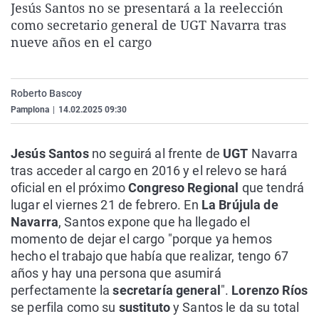
Jesús Santos no se presentará a la reelección
La rosa de los vientos
Caso
Extremadura
Virales
como secretario general de UGT Navarra tras
Gente viajera
Retornados
Galicia
Televisión
nueve años en el cargo
Como el perro y el gat
Equipo de investigaci
La Rioja
Elecciones
Operación Viuda Negr
Navarra
Roberto Bascoy
Pamplona
|
14.02.2025 09:30
País Vasco
Jesús Santos
no seguirá al frente de
UGT
Navarra
tras acceder al cargo en 2016 y el relevo se hará
oficial en el próximo
Congreso Regional
que tendrá
lugar el viernes 21 de febrero. En
La Brújula de
Navarra
, Santos expone que ha llegado el
momento de dejar el cargo "porque ya hemos
hecho el trabajo que había que realizar, tengo 67
años y hay una persona que asumirá
perfectamente la
secretaría general
".
Lorenzo Ríos
se perfila como su
sustituto
y Santos le da su total