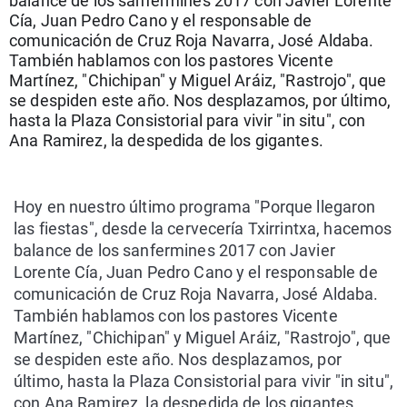
balance de los sanfermines 2017 con Javier Lorente
La rosa de los vientos
Caso
Extremadura
Virales
Cía, Juan Pedro Cano y el responsable de
comunicación de Cruz Roja Navarra, José Aldaba.
Gente viajera
Retornados
Galicia
Televisión
También hablamos con los pastores Vicente
Como el perro y el gat
Equipo de investigaci
La Rioja
Elecciones
Martínez, "Chichipan" y Miguel Aráiz, "Rastrojo", que
se despiden este año. Nos desplazamos, por último,
Operación Viuda Negr
Navarra
hasta la Plaza Consistorial para vivir "in situ", con
Ana Ramirez, la despedida de los gigantes.
País Vasco
Hoy en nuestro último programa "Porque llegaron
las fiestas", desde la cervecería Txirrintxa, hacemos
balance de los sanfermines 2017 con Javier
Lorente Cía, Juan Pedro Cano y el responsable de
comunicación de Cruz Roja Navarra, José Aldaba.
También hablamos con los pastores Vicente
Martínez, "Chichipan" y Miguel Aráiz, "Rastrojo", que
se despiden este año. Nos desplazamos, por
último, hasta la Plaza Consistorial para vivir "in situ",
con Ana Ramirez, la despedida de los gigantes.