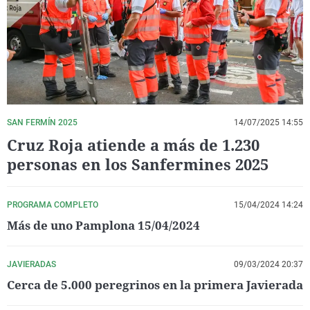
La rosa de los vientos
Caso
Extremadura
Virales
Gente viajera
Retornados
Galicia
Televisión
Como el perro y el gat
Equipo de investigaci
La Rioja
Elecciones
Operación Viuda Negr
Navarra
País Vasco
SAN FERMÍN 2025
14/07/2025 14:55
Cruz Roja atiende a más de 1.230
personas en los Sanfermines 2025
PROGRAMA COMPLETO
15/04/2024 14:24
Más de uno Pamplona 15/04/2024
JAVIERADAS
09/03/2024 20:37
Cerca de 5.000 peregrinos en la primera Javierada