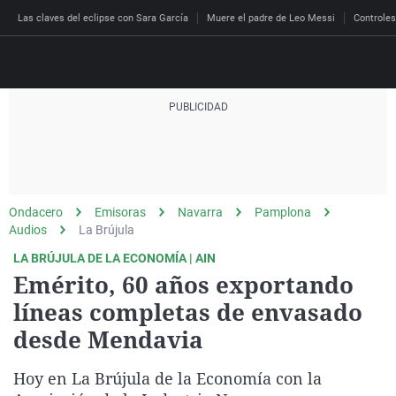
Las claves del eclipse con Sara García
Muere el padre de Leo Messi
Controles
Directo
Programas
Podcast
Más de uno
Los Perseguidos
Andalucía
Fútbol
Sociedad
Ondacero
Emisoras
Navarra
Pamplona
España
Por fin
Malas decisiones
Aragón
Baloncesto
Mundo
Audios
La Brújula
Economía
Julia en la onda
Expedientes del más a
Baleares
Tenis
Salud
LA BRÚJULA DE LA ECONOMÍA | AIN
Emérito, 60 años exportando
Deportes
La brújula
El viaje del Guernica
Cantabria
Motor
Cultura
líneas completas de envasado
El tiempo
Radioestadio
Invisibles
Cataluña
Ciencia y Tecnología
desde Mendavia
Más noticias
Radioestadio noche
Prohibido morirse
Comunidad de Madrid
Gastronomía
Hoy en La Brújula de la Economía con la
El colegio invisible
Esto no ha pasado
Comunitat Valenciana
Medio ambiente